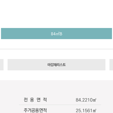
분양가 상한제 적용
사업안내
단지안내
세대
84㎡B
마감재리스트