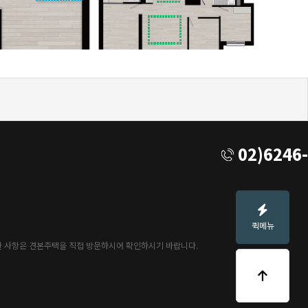
02)6246
퀵메뉴
세한 사항은 견본주택을 직접 방문하시어 확인하시기 바랍니다.