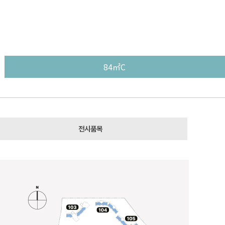
안내
분양안내
홍보센터
계약안내
84㎡C
전시품목