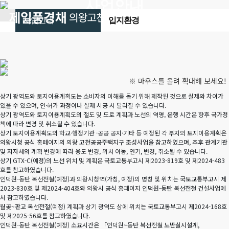
사업안내
사업안내
입지환경
※ 마우스를 올려 확대해 보세요!
상기 광역도와 토지이용계획도는 소비자의 이해를 돕기 위해 제작된 것으로 실제와 차이가
있을 수 있으며, 인·허가 과정이나 실제 시공 시 달라질 수 있습니다.
상기 광역도와 토지이용계획도의 철도 및 도로 계획과 노선의 역명, 운행 시간은 향후 국가정
책에 따라 변경 및 취소될 수 있습니다.
상기 토지이용계획도의 학교·행정기관 ·공공 공지·기타 등 예정된 각 부지의 토지이용계획은
의왕시청 공식 홈페이지의 의왕 고천공공주택지구 조성사업을 참고하였으며, 추후 관계기관
및 지자체의 계획 변경에 따라 용도 변경, 위치 이동, 연기, 변경, 취소될 수 있습니다.
상기 GTX-C(예정)의 노선 위치 및 계획은 국토교통부고시 제2023-819호 및 제2024-483
호를 참고하였습니다.
인덕원-동탄 복선전철(예정)과 의왕시청역(가칭, 예정)의 명칭 및 위치는 국토교통부고시 제
2023-830호 및 제2024-404호와 의왕시 공식 홈페이지 인덕원-동탄 복선전철 건설사업에
서 참고하였습니다.
월곶~판교 복선전철(예정) 계획과 상기 광역도 상에 위치는 국토교통부고시 제2024-168호
및 제2025-56호를 참고하였습니다.
인덕원-동탄 복선전철(예정) 소요시간은 「인덕원~동탄 복선전철 노반실시설계,