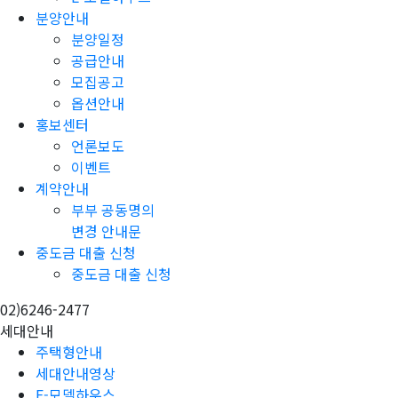
분양안내
분양일정
공급안내
모집공고
옵션안내
홍보센터
언론보도
이벤트
계약안내
부부 공동명의
변경 안내문
중도금 대출 신청
중도금 대출 신청
02)6246-2477
세대안내
주택형안내
세대안내영상
E-모델하우스